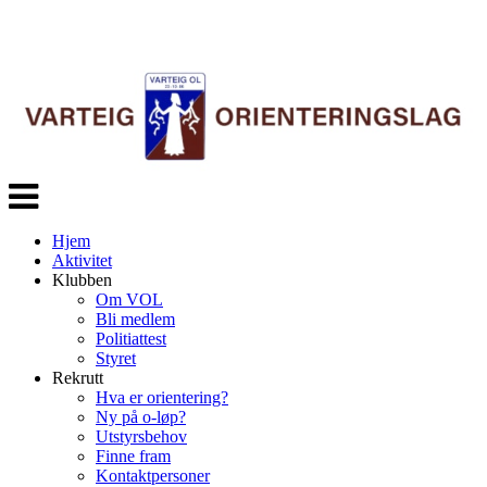
Veksle
navigasjon
Hjem
Aktivitet
Klubben
Om VOL
Bli medlem
Politiattest
Styret
Rekrutt
Hva er orientering?
Ny på o-løp?
Utstyrsbehov
Finne fram
Kontaktpersoner