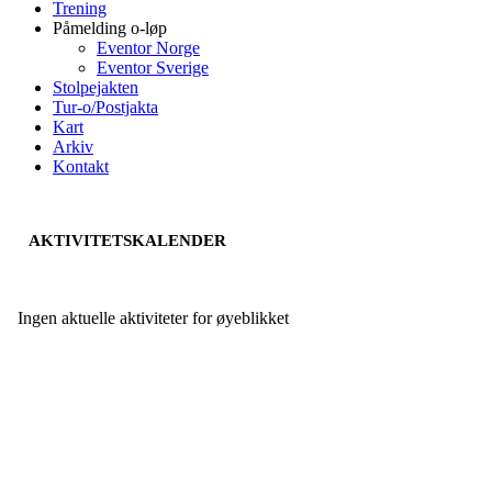
Trening
Påmelding o-løp
Eventor Norge
Eventor Sverige
Stolpejakten
Tur-o/Postjakta
Kart
Arkiv
Kontakt
AKTIVITETSKALENDER
Ingen aktuelle aktiviteter for øyeblikket