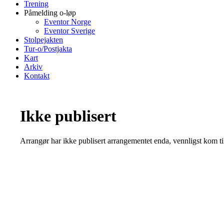
Trening
Påmelding o-løp
Eventor Norge
Eventor Sverige
Stolpejakten
Tur-o/Postjakta
Kart
Arkiv
Kontakt
Ikke publisert
Arrangør har ikke publisert arrangementet enda, vennligst kom ti