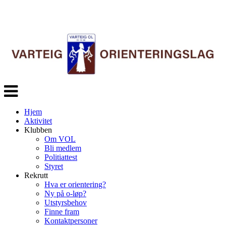
Veksle
navigasjon
Hjem
Aktivitet
Klubben
Om VOL
Bli medlem
Politiattest
Styret
Rekrutt
Hva er orientering?
Ny på o-løp?
Utstyrsbehov
Finne fram
Kontaktpersoner