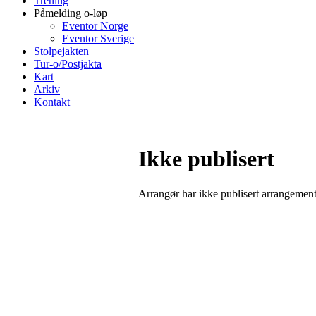
Trening
Påmelding o-løp
Eventor Norge
Eventor Sverige
Stolpejakten
Tur-o/Postjakta
Kart
Arkiv
Kontakt
Ikke publisert
Arrangør har ikke publisert arrangemente