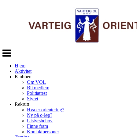
Veksle
navigasjon
Hjem
Aktivitet
Klubben
Om VOL
Bli medlem
Politiattest
Styret
Rekrutt
Hva er orientering?
Ny på o-løp?
Utstyrsbehov
Finne fram
Kontaktpersoner