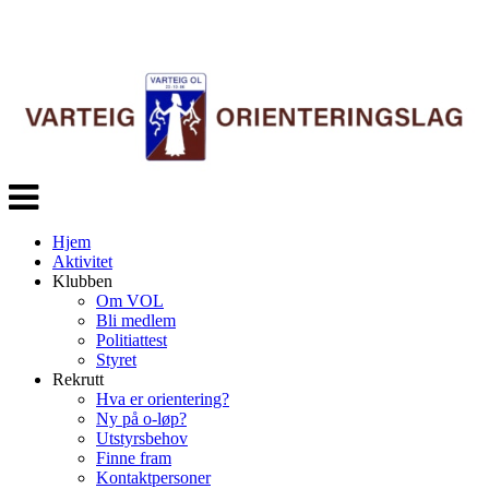
Veksle
navigasjon
Hjem
Aktivitet
Klubben
Om VOL
Bli medlem
Politiattest
Styret
Rekrutt
Hva er orientering?
Ny på o-løp?
Utstyrsbehov
Finne fram
Kontaktpersoner