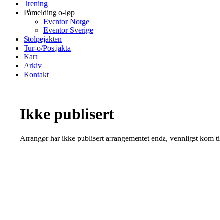
Trening
Påmelding o-løp
Eventor Norge
Eventor Sverige
Stolpejakten
Tur-o/Postjakta
Kart
Arkiv
Kontakt
Ikke publisert
Arrangør har ikke publisert arrangementet enda, vennligst kom ti