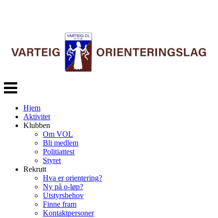
Veksle
navigasjon
Hjem
Aktivitet
Klubben
Om VOL
Bli medlem
Politiattest
Styret
Rekrutt
Hva er orientering?
Ny på o-løp?
Utstyrsbehov
Finne fram
Kontaktpersoner