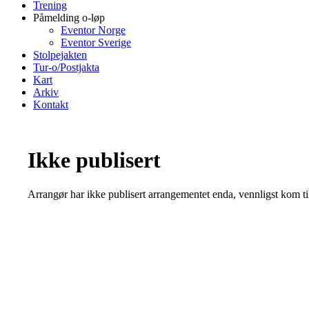
Trening
Påmelding o-løp
Eventor Norge
Eventor Sverige
Stolpejakten
Tur-o/Postjakta
Kart
Arkiv
Kontakt
Ikke publisert
Arrangør har ikke publisert arrangementet enda, vennligst kom ti