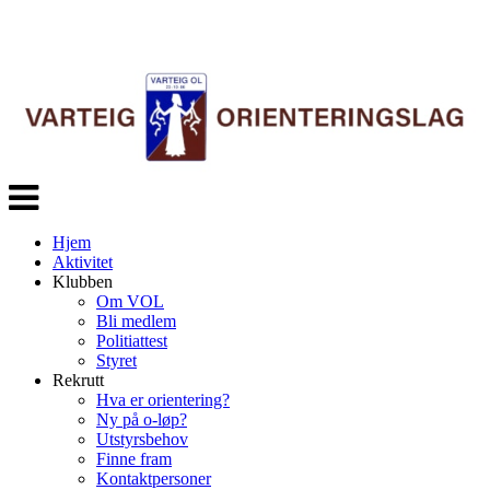
Veksle
navigasjon
Hjem
Aktivitet
Klubben
Om VOL
Bli medlem
Politiattest
Styret
Rekrutt
Hva er orientering?
Ny på o-løp?
Utstyrsbehov
Finne fram
Kontaktpersoner