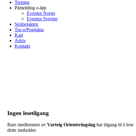
Trening
Påmelding o-løp
Eventor Norge
Eventor Sverige
Stolpejakten
Tur-o/Postjakta
Kart
Arkiv
Kontakt
Ingen lesetilgang
Bare medlemmer av
Varteig Orienteringslag
har tilgang til å lese
dette innholdet.