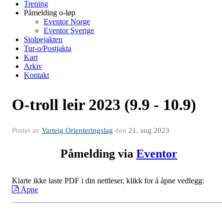
Trening
Påmelding o-løp
Eventor Norge
Eventor Sverige
Stolpejakten
Tur-o/Postjakta
Kart
Arkiv
Kontakt
O-troll leir 2023 (9.9 - 10.9)
Postet av
Varteig Orienteringslag
den
21. aug 2023
Påmelding via
Eventor
Klarte ikke laste PDF i din nettleser, klikk for å åpne vedlegg:
Åpne