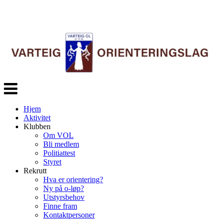
Veksle
navigasjon
Hjem
Aktivitet
Klubben
Om VOL
Bli medlem
Politiattest
Styret
Rekrutt
Hva er orientering?
Ny på o-løp?
Utstyrsbehov
Finne fram
Kontaktpersoner